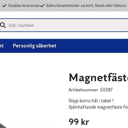
Snabba leveranser
Säkra betalmetoder via kort, Swish eller faktura
Börja skriva för att söka
kt
Personlig säkerhet
Magnetfäst
Artikelnummer
:
50287
Slipp borra hål i taket !
99 kr
Pris
:
99 kr