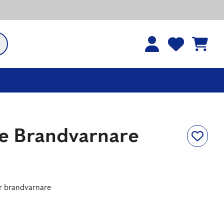
0
0
artikla
artikla
r i
r i
favori
kundv
tlistan
agnen
e Brandvarnare