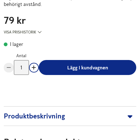
behörigt avstånd.
79 kr
Pris
:
79 kr
VISA PRISHISTORIK
I lager
Antal
Lägg i kundvagnen
Produktbeskrivning