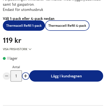
samt 1st gaspatron.
Endast för utomhusbruk
Välj 1-pack eller 4-pack nedan
Thermacell Refill 1-pack
Thermaccell Refill 4-pack
119 kr
Pris
:
119 kr
VISA PRISHISTORIK
I lager
Antal
Lägg i kundvagnen