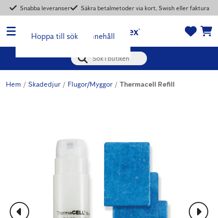
0
0
Snabba leveranser
Säkra betalmetoder via kort, Swish eller faktura
artikl
artikl
ar i
ar i
Hoppa till huvudinnehåll
Hoppa till sök
favor
kund
itlist
vagn
an
en
Börja skriva för att söka
Hem
Skadedjur
Flugor/Myggor
Thermacell Refill