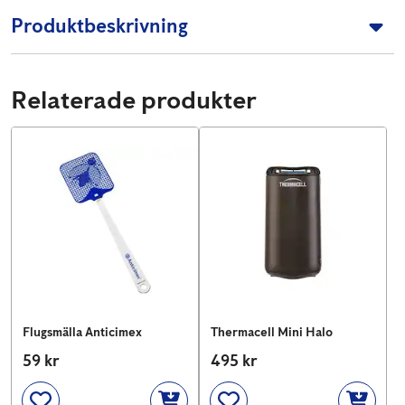
Produktbeskrivning
Relaterade produkter
Flugsmälla Anticimex
Thermacell Mini Halo
Pris
59 kr
:
59 kr
Pris
495 kr
:
495 kr