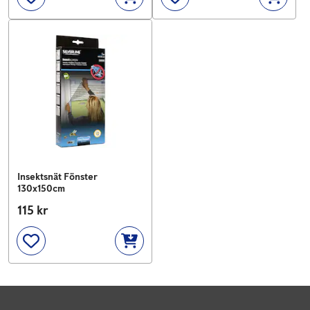
Insektsnät Fönster
130x150cm
Pris
115 kr
:
115 kr